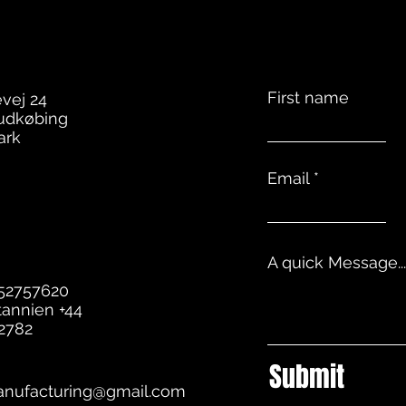
First name
evej 24
udkøbing
ark
Email
A quick Message...
 52757620
tannien +44
2782
Submit
anufacturing@gmail.com