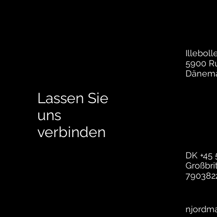
Illeboll
5900 R
Dänem
Lassen Sie
uns
verbinden
DK +45
Großbri
790382
njordm