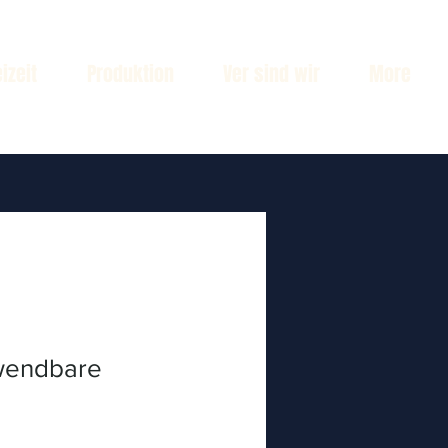
izeit
Produktion
Ver sind wir
More
wendbare