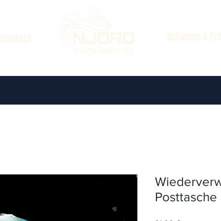
Zuhause & Fre
Contact
Wiederver
Posttasche