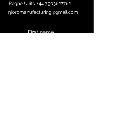
Regno Unito
+44 7903822782
njordmanufacturing@gmail.com
First name
Last name
Email
Subject
A quick Message....