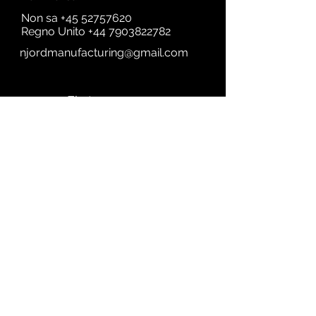
Non sa
+45 52757620
Regno Unito
+44 7903822782
njordmanufacturing@gmail.com
First name
Last name
Email
Subject
A quick Message....