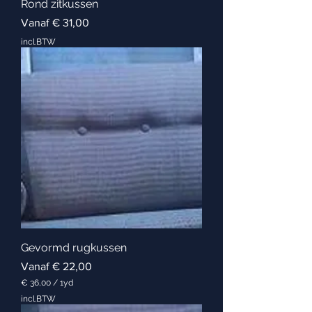
Rond zitkussen
Verkoopprijs
Vanaf
€ 31,00
incl.BTW
Gevormd rugkussen
Verkoopprijs
Vanaf
€ 22,00
€ 36,00
/
1yd
€
incl.BTW