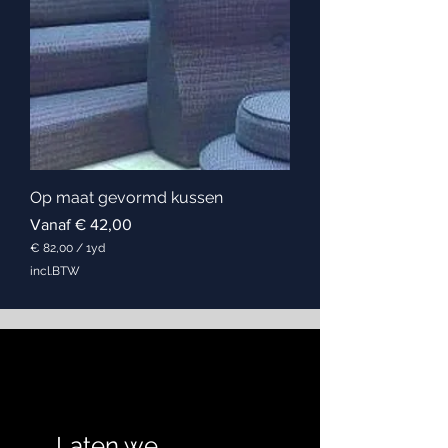
r
4
I
n
c
h
e
s
Op maat gevormd kussen
Verkoopprijs
Vanaf
€ 42,00
€ 82,00
/
1yd
€
incl.BTW
8
2
,
0
0
p
e
r
1
Y
Laten we
a