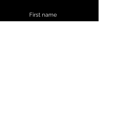
First name
Last name
Email
Subject
A quick Message....
Submit