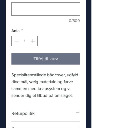
0/500
Antal
*
Tilføj til kurv
Specialfremstillede bådcover, udfyld
dine mål, vælg materiale og farve
sammen med knapsystem og vi
sender dig et tilbud på omslaget.
Returpolitik
På grund af arten af de varer, vi