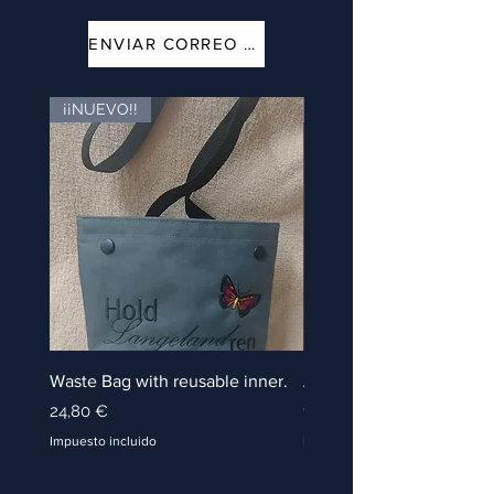
ENVIAR CORREO ELECTRÓNICO
¡¡NUEVO!!
¡¡NUEVO!!
Waste Bag with reusable inner.
A Gift for your best frien
Precio
Precio
24,80 €
19,80 €
Impuesto incluido
Impuesto incluido