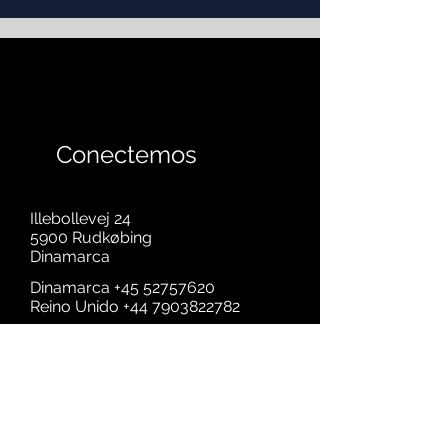
Conectemos
Illebollevej 24
5900 Rudkøbing
Dinamarca
Dinamarca
+45 52757620
Reino Unido
+44 7903822782
njordmanufacturing@gmail.com
First name