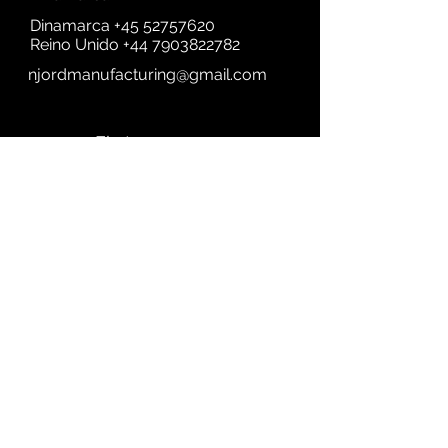
Dinamarca
+45 52757620
Reino Unido
+44 7903822782
njordmanufacturing@gmail.com
First name
Last name
Email
Subject
A quick Message....