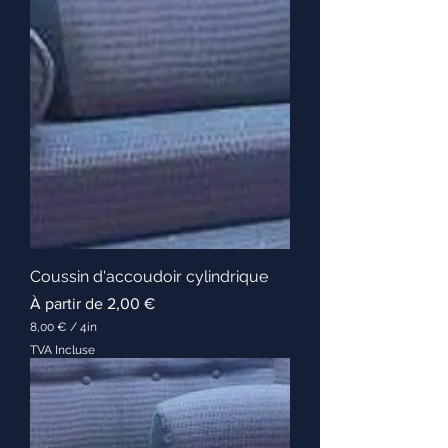
,
0
0
€
p
a
r
1
Y
a
r
d
Coussin d'accoudoir cylindrique
Prix promotionnel
À partir de
2,00 €
8,00 €
/
4in
8
TVA Incluse
,
0
0
€
p
a