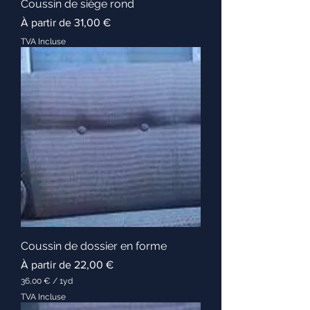
Coussin de siège rond
Prix promotionnel
À partir de
31,00 €
TVA Incluse
Coussin de dossier en forme
Prix promotionnel
À partir de
22,00 €
36,00 €
/
1yd
3
TVA Incluse
6