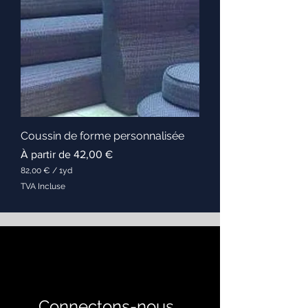
r
4
P
o
u
c
e
s
Coussin de forme personnalisée
Prix promotionnel
À partir de
42,00 €
82,00 €
/
1yd
8
TVA Incluse
2
,
0
0
€
p
a
r
1
Y
Connectons-nous
a